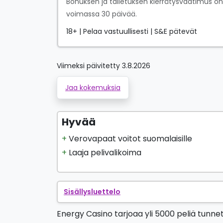
Bonuksen ja talletuksen kierrätysvaatimus on 
voimassa 30 päivää.
18+ | Pelaa vastuullisesti |
S&E pätevät
Viimeksi päivitetty
3.8.2026
Jaa kokemuksia
Hyvää
Verovapaat voitot suomalaisille
Laaja pelivalikoima
Sisällysluettelo
Energy Casino tarjoaa yli 5000 peliä tunne