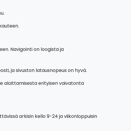
u.
kauteen.
n. Navigointi on loogista ja
posti, ja sivuston latausnopeus on hyvä.
 aloittamisesta erityisen vaivatonta
ävissä arkisin kello 9-24 ja viikonloppuisin