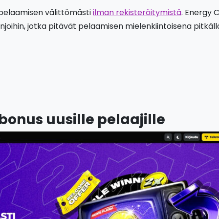
a pelaamisen välittömästi
ilman rekisteröitymistä
. Energy C
ihin, jotka pitävät pelaamisen mielenkiintoisena pitkällä 
bonus uusille pelaajille