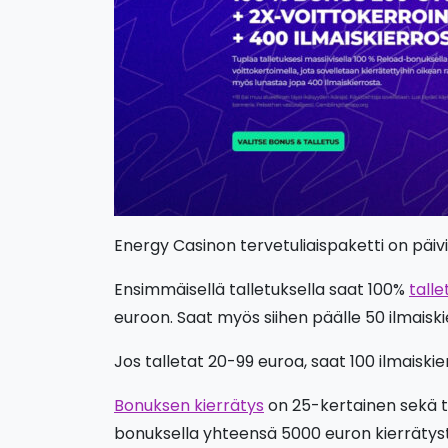
Energy Casinon tervetuliaispaketti on päivi
Ensimmäisellä talletuksella saat 100%
tall
euroon. Saat myös siihen päälle 50 ilmaiski
Jos talletat 20-99 euroa, saat 100 ilmaiskie
Bonuksen kierrätys
on 25-kertainen sekä ta
bonuksella yhteensä 5000 euron kierrätystä