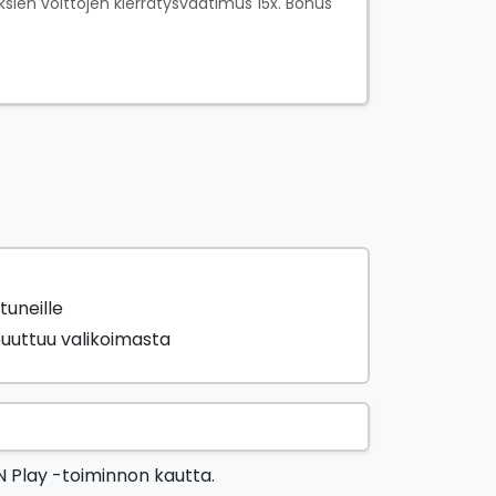
ksien voittojen kierrätysvaatimus 15x. Bonus
tuneille
puuttuu valikoimasta
N Play -toiminnon kautta.