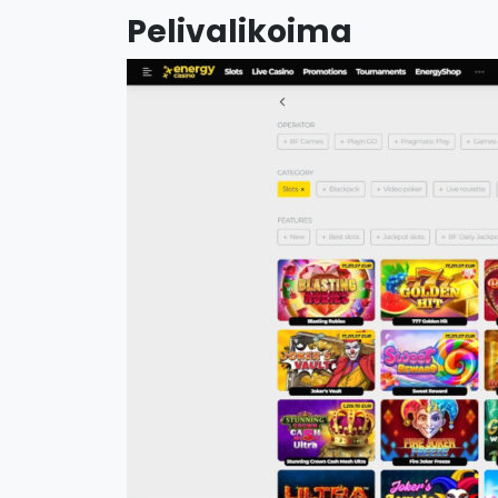
Pelivalikoima