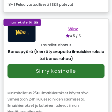
18+ | Pelaa vastuullisesti |
S&E pätevät
Ilman rekisteröintiä
Winz
4.5 / 5
Ensitalletusbonus
Bonuspyörä (kierrätysvapaita ilmaiskierroksia
tai bonusrahaa)
Siirry kasinolle
Minimitalletus 25€. Ilmaiskierrokset käytettävä
viimeistään 24h kuluessa niiden saamisesta.
Ilmaiskierrokset ja käteinen tulevat ilman
kierrätysvaatimusta.