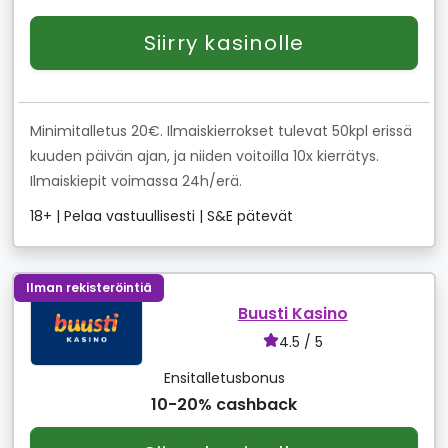
Siirry kasinolle
Minimitalletus 20€. Ilmaiskierrokset tulevat 50kpl erissä
kuuden päivän ajan, ja niiden voitoilla 10x kierrätys.
Ilmaiskiepit voimassa 24h/erä.
18+ | Pelaa vastuullisesti |
S&E pätevät
Ilman rekisteröintiä
Buusti Kasino
4.5 / 5
Ensitalletusbonus
10-20% cashback