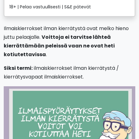
18+ | Pelaa vastuullisesti |
S&E pätevät
Ilmaiskierrokset ilman kierrätystä ovat melko hieno
juttu pelaajalle.
Voittoja ei tarvitse lähteä
kierrättämään peleissä vaan ne ovat heti
kotiutettavissa
.
Siksi termi:
ilmaiskierrokset ilman kierrätystä /
kierrätysvapaat ilmaiskierrokset.