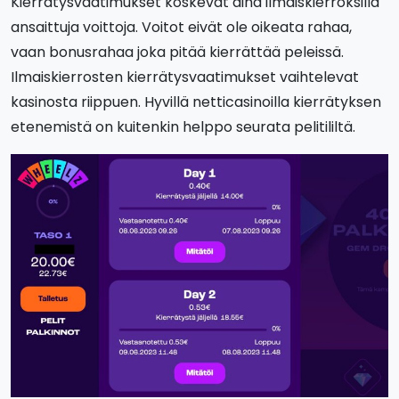
Kierrätysvaatimukset koskevat aina ilmaiskierroksilla
ansaittuja voittoja. Voitot eivät ole oikeata rahaa,
vaan bonusrahaa joka pitää kierrättää peleissä.
Ilmaiskierrosten kierrätysvaatimukset vaihtelevat
kasinosta riippuen. Hyvillä netticasinoilla kierrätyksen
etenemistä on kuitenkin helppo seurata pelitililtä.