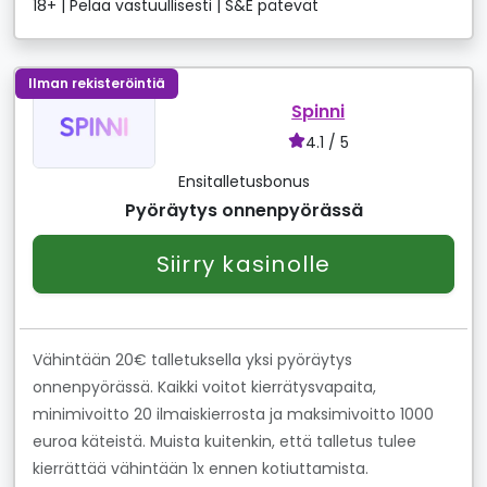
18+ | Pelaa vastuullisesti |
S&E pätevät
Ilman rekisteröintiä
Spinni
4.1 / 5
Ensitalletusbonus
Pyöräytys onnenpyörässä
Siirry kasinolle
Vähintään 20€ talletuksella yksi pyöräytys
onnenpyörässä. Kaikki voitot kierrätysvapaita,
minimivoitto 20 ilmaiskierrosta ja maksimivoitto 1000
euroa käteistä. Muista kuitenkin, että talletus tulee
kierrättää vähintään 1x ennen kotiuttamista.