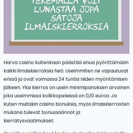
Harva casino kuitenkaan päästää sinua pyörittämään
kaikki ilmaiskierroksia heti. Useimmiten ne vapautuvat
erissä ja ovat voimassa 24 tuntia niiden myöntämisen
jälkeen. Yksi kierros on usein minimipanoksen arvoinen
joka useimmissa kolikkopeleissä on 0,10 euroa. Ja
kuten muitakin casino bonuksia, myös ilmaiskierrosten
mukana tulevat bonussäännöt ja
kierrätysvaatimukset.