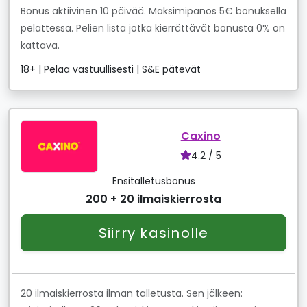
Bonus aktiivinen 10 päivää. Maksimipanos 5€ bonuksella
pelattessa. Pelien lista jotka kierrättävät bonusta 0% on
kattava.
18+ | Pelaa vastuullisesti |
S&E pätevät
Caxino
4.2 / 5
Ensitalletusbonus
200 + 20 ilmaiskierrosta
Siirry kasinolle
20 ilmaiskierrosta ilman talletusta. Sen jälkeen: