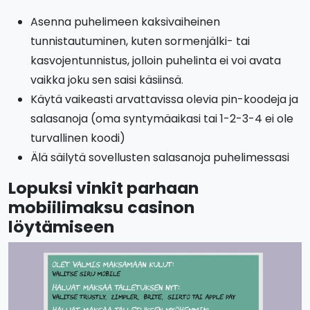
Asenna puhelimeen kaksivaiheinen
tunnistautuminen, kuten sormenjälki- tai
kasvojentunnistus, jolloin puhelinta ei voi avata
vaikka joku sen saisi käsiinsä.
Käytä vaikeasti arvattavissa olevia pin-koodeja ja
salasanoja (oma syntymäaikasi tai 1-2-3-4 ei ole
turvallinen koodi)
Älä säilytä sovellusten salasanoja puhelimessasi
Lopuksi vinkit parhaan
mobiilimaksu casinon
löytämiseen