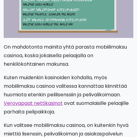
On mahdotonta mainita yhtä parasta mobiilimaksu
casinoa, koska jokaisella pelaajalla on
henkilökohtainen makunsa.
Kuten muidenkin kasinoiden kohdalla, myös
mobiilimaksu casinoa valitessa kannattaa kiinnittää
huomiota etenkin pelilisenssiin ja pelivalikoimaan.
Verovapaat nettikasinot
ovat suomalaisille pelaajille
parhaita pelipaikkoja.
Kun valitsee mobiilimaksu casinoa, on kuitenkin hyvä
miettiä lisenssin, pelivalikoiman ja asiakaspalvelun