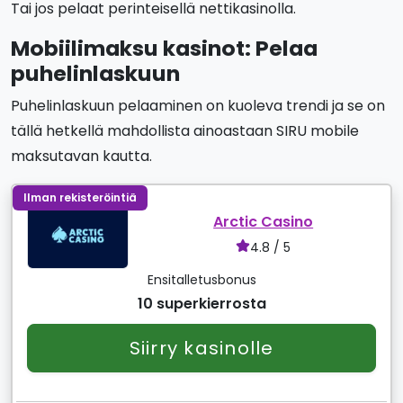
Tai jos pelaat perinteisellä nettikasinolla.
Mobiilimaksu kasinot: Pelaa
puhelinlaskuun
Puhelinlaskuun pelaaminen on kuoleva trendi ja se on
tällä hetkellä mahdollista ainoastaan SIRU mobile
maksutavan kautta.
Ilman rekisteröintiä
Arctic Casino
4.8 / 5
Ensitalletusbonus
10 superkierrosta
Siirry kasinolle