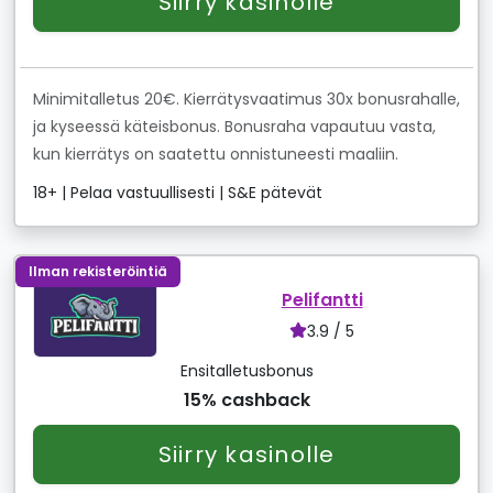
Siirry kasinolle
Minimitalletus 20€. Kierrätysvaatimus 30x bonusrahalle,
ja kyseessä käteisbonus. Bonusraha vapautuu vasta,
kun kierrätys on saatettu onnistuneesti maaliin.
18+ | Pelaa vastuullisesti |
S&E pätevät
Ilman rekisteröintiä
Pelifantti
3.9 / 5
Ensitalletusbonus
15% cashback
Siirry kasinolle