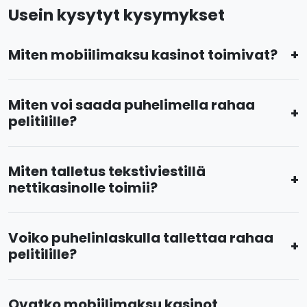
Usein kysytyt kysymykset
Miten mobiilimaksu kasinot toimivat?
Miten voi saada puhelimella rahaa
pelitilille?
Miten talletus tekstiviestillä
nettikasinolle toimii?
Voiko puhelinlaskulla tallettaa rahaa
pelitilille?
Ovatko mobiilimaksu kasinot