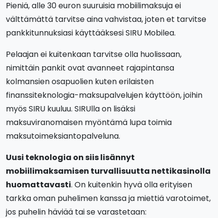
Pieniä, alle 30 euron suuruisia mobiilimaksuja ei
välttämättä tarvitse aina vahvistaa, joten et tarvitse
pankkitunnuksiasi käyttääksesi SIRU Mobilea.
Pelaajan ei kuitenkaan tarvitse olla huolissaan,
nimittäin pankit ovat avanneet rajapintansa
kolmansien osapuolien kuten erilaisten
finanssiteknologia-maksupalvelujen käyttöön, joihin
myös SIRU kuuluu. SIRUlla on lisäksi
maksuviranomaisen myöntämä lupa toimia
maksutoimeksiantopalveluna.
Uusi teknologia on siis lisännyt
mobiilimaksamisen turvallisuutta nettikasinolla
huomattavasti
. On kuitenkin hyvä olla erityisen
tarkka oman puhelimen kanssa ja miettiä varotoimet,
jos puhelin häviää tai se varastetaan: