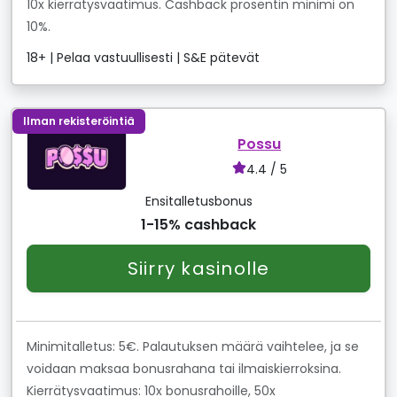
10x kierrätysvaatimus. Cashback prosentin minimi on
10%.
18+ | Pelaa vastuullisesti |
S&E pätevät
Ilman rekisteröintiä
Possu
4.4 / 5
Ensitalletusbonus
1-15% cashback
Siirry kasinolle
Minimitalletus: 5€. Palautuksen määrä vaihtelee, ja se
voidaan maksaa bonusrahana tai ilmaiskierroksina.
Kierrätysvaatimus: 10x bonusrahoille, 50x