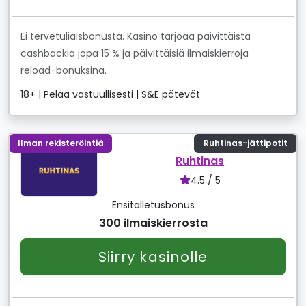
Ei tervetuliaisbonusta. Kasino tarjoaa päivittäistä
cashbackia jopa 15 % ja päivittäisiä ilmaiskierroja
reload-bonuksina.
18+ | Pelaa vastuullisesti |
S&E pätevät
Ilman rekisteröintiä
Ruhtinas-jättipotit
Ruhtinas
4.5 / 5
Ensitalletusbonus
300 ilmaiskierrosta
Siirry kasinolle