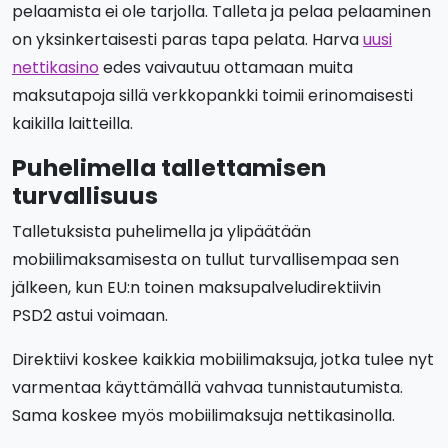
pelaamista ei ole tarjolla. Talleta ja pelaa pelaaminen
on yksinkertaisesti paras tapa pelata. Harva
uusi
nettikasino
edes vaivautuu ottamaan muita
maksutapoja sillä verkkopankki toimii erinomaisesti
kaikilla laitteilla.
Puhelimella tallettamisen
turvallisuus
Talletuksista puhelimella ja ylipäätään
mobiilimaksamisesta on tullut turvallisempaa sen
jälkeen, kun EU:n toinen maksupalveludirektiivin
PSD2 astui voimaan.
Direktiivi koskee kaikkia mobiilimaksuja, jotka tulee nyt
varmentaa käyttämällä vahvaa tunnistautumista.
Sama koskee myös mobiilimaksuja nettikasinolla.