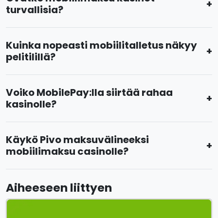
turvallisia?
Kuinka nopeasti mobiilitalletus näkyy
pelitilillä?
Voiko MobilePay:lla siirtää rahaa
kasinolle?
Käykö Pivo maksuvälineeksi
mobiilimaksu casinolle?
Aiheeseen liittyen