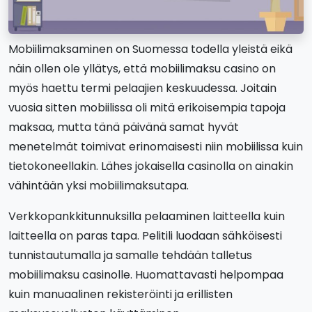
Mobiilimaksaminen on Suomessa todella yleistä eikä
näin ollen ole yllätys, että mobiilimaksu casino on
myös haettu termi pelaajien keskuudessa. Joitain
vuosia sitten mobiilissa oli mitä erikoisempia tapoja
maksaa, mutta tänä päivänä samat hyvät
menetelmät toimivat erinomaisesti niin mobiilissa kuin
tietokoneellakin. Lähes jokaisella casinolla on ainakin
vähintään yksi mobiilimaksutapa.
Verkkopankkitunnuksilla pelaaminen laitteella kuin
laitteella on paras tapa. Pelitili luodaan sähköisesti
tunnistautumalla ja samalle tehdään talletus
mobiilimaksu casinolle. Huomattavasti helpompaa
kuin manuaalinen rekisteröinti ja erillisten