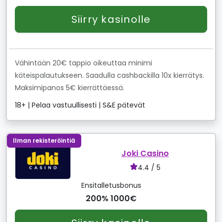
Siirry kasinolle
Vähintään 20€ tappio oikeuttaa minimi
käteispalautukseen. Saadulla cashbackilla 10x kierrätys.
Maksimipanos 5€ kierrättäessä.
18+ | Pelaa vastuullisesti |
S&E pätevät
Ilman rekisteröintiä
Joki Casino
4.4 / 5
Ensitalletusbonus
200% 1000€