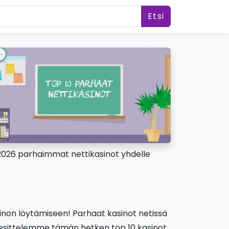
Etsi
n 2026 parhaimmat nettikasinot yhdelle
asinon löytämiseen! Parhaat kasinot netissä
i esittelemme tämän hetken top 10 kasinot.