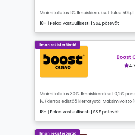
Minimitalletus 1€. Ilmaiskierrokset tulee 50kp
18+ | Pelaa vastuullisesti |
S&E pätevät
Ilman rekisteröintiä
Boost 
4.7
Minimitalletus 30€. Ilmaiskierrokset 0,2€ pan
1€/kierros edistää kierrätystä. Maksimivoitto 
18+ | Pelaa vastuullisesti |
S&E pätevät
Ilman rekisteröintiä