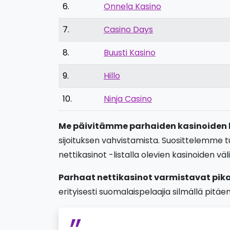
6.
Onnela Kasino
7.
Casino Days
8.
Buusti Kasino
9.
Hillo
10.
Ninja Casino
Me päivitämme parhaiden kasinoiden li
sijoituksen vahvistamista. Suosittelemme t
nettikasinot -listalla olevien kasinoiden vä
Parhaat nettikasinot varmistavat pikai
erityisesti suomalaispelaajia silmällä pitäen