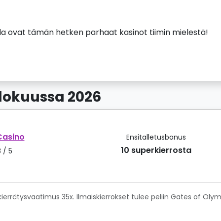
alla ovat tämän hetken parhaat kasinot tiimin mielestä!
elokuussa 2026
Casino
Ensitalletusbonus
10 superkierrosta
 / 5
 kierrätysvaatimus 35x. Ilmaiskierrokset tulee peliin Gates of Oly