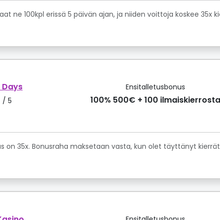
at ne 100kpl erissä 5 päivän ajan, ja niiden voittoja koskee 35x k
 Days
Ensitalletusbonus
100% 500€ + 100 ilmaiskierrost
 / 5
us on 35x. Bonusraha maksetaan vasta, kun olet täyttänyt kierrät
Kasino
Ensitalletusbonus