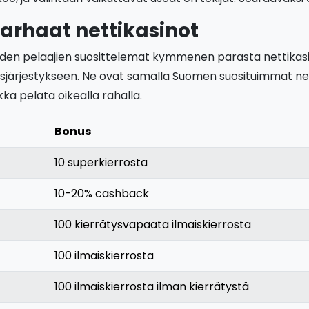
arhaat nettikasinot
iden pelaajien suosittelemat kymmenen parasta nettikasino
järjestykseen. Ne ovat samalla Suomen suosituimmat nettik
kka pelata oikealla rahalla.
Bonus
10 superkierrosta
10-20% cashback
100 kierrätysvapaata ilmaiskierrosta
100 ilmaiskierrosta
100 ilmaiskierrosta ilman kierrätystä