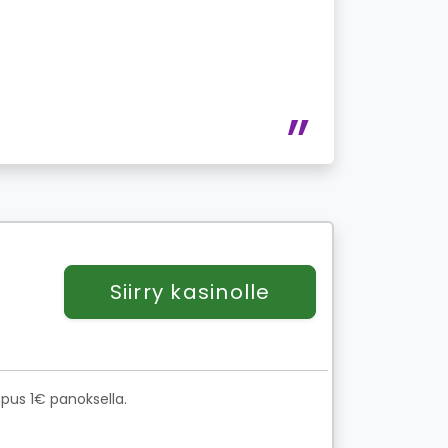
Siirry kasinolle
mpus 1€ panoksella.