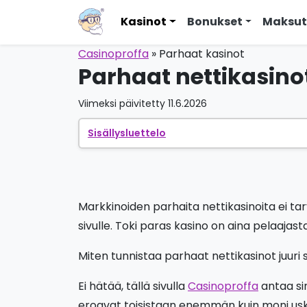
Siirry sisältöön
Kasinot
Bonukset
Maksut
Casinoproffa
»
Parhaat kasinot
Parhaat nettikasino
Viimeksi päivitetty
11.6.2026
Sisällysluettelo
Markkinoiden parhaita nettikasinoita ei ta
sivulle. Toki paras kasino on aina pelaajasta 
Miten tunnistaa parhaat nettikasinot juuri s
Ei hätää, tällä sivulla
Casinoproffa
antaa sin
eroavat toisistaan enemmän kuin moni uskoo