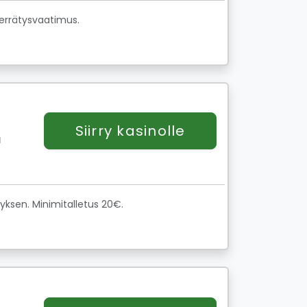
ierrätysvaatimus.
Siirry kasinolle
a
yksen. Minimitalletus 20€.