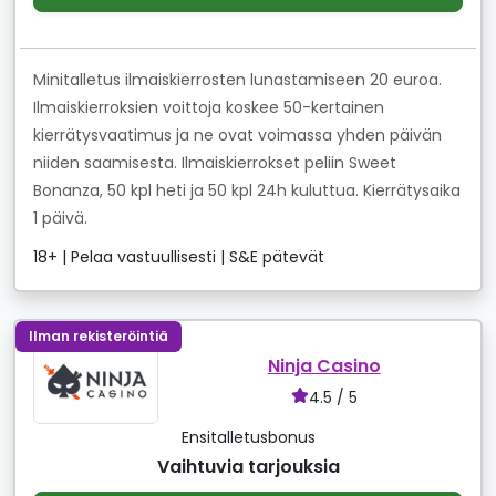
Minitalletus ilmaiskierrosten lunastamiseen 20 euroa.
Ilmaiskierroksien voittoja koskee 50-kertainen
kierrätysvaatimus ja ne ovat voimassa yhden päivän
niiden saamisesta. Ilmaiskierrokset peliin Sweet
Bonanza, 50 kpl heti ja 50 kpl 24h kuluttua. Kierrätysaika
1 päivä.
18+ | Pelaa vastuullisesti |
S&E pätevät
Ilman rekisteröintiä
Ninja Casino
4.5 / 5
Ensitalletusbonus
Vaihtuvia tarjouksia