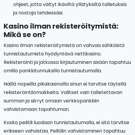
ohjeet, jotta vältyt ikäviltä yllätyksiltä talletuksia
ja nostoja tehdessäsi.
Kasino ilman rekisteröitymistä:
Mikä se on?
Kasino ilman rekisteröitymistä on vahvaa sähköistä
tunnistautumista hyödyntävä nettikasino.
Rekisteröinti ja jatkossa kirjautuminen sisään tapahtuu
omilla pankkitunnuksilla tunnistautumalla.
Näillä nopeilla pikakasinoilla sinun ei tarvitse täytellä
rekisteröintilomakkeita. Valitset vain talletettavan
summan ja siirryt omaan verkkopankkiin
vahvistamaan tapahtuman.
Koska pelitili luodaan tunnistautumalla, ei sitä tarvitse
erikseen vahvistaa. Pelitilin vahvistaminen tapahtuu