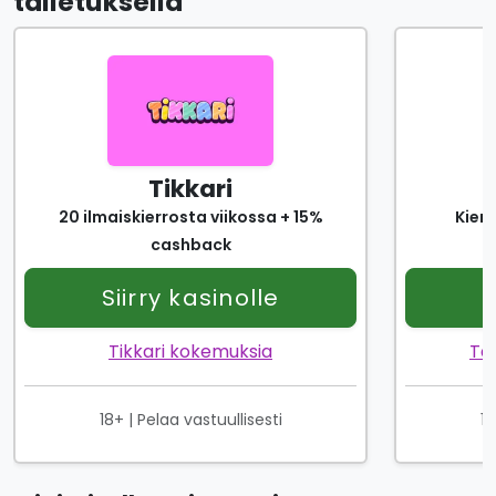
talletuksella
Tikkari
20 ilmaiskierrosta viikossa + 15%
Kier
cashback
Siirry kasinolle
S
Tikkari kokemuksia
Ta
18+ | Pelaa vastuullisesti
18