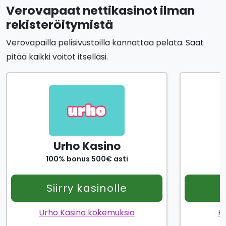
Verovapaat nettikasinot ilman
rekisteröitymistä
Verovapailla pelisivustoilla kannattaa pelata. Saat
pitää kaikki voitot itselläsi.
Urho Kasino
100% bonus 500€ asti
Siirry kasinolle
S
Urho Kasino kokemuksia
K