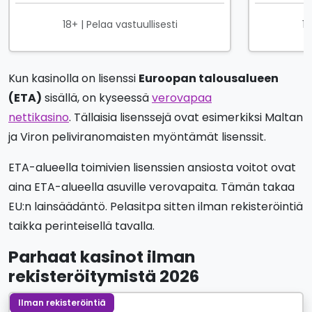
18+ | Pelaa vastuullisesti
18
Kun kasinolla on lisenssi
Euroopan talousalueen
(ETA)
sisällä, on kyseessä
verovapaa
nettikasino
. Tällaisia lisenssejä ovat esimerkiksi Maltan
ja Viron peliviranomaisten myöntämät lisenssit.
ETA-alueella toimivien lisenssien ansiosta voitot ovat
aina ETA-alueella asuville verovapaita. Tämän takaa
EU:n lainsäädäntö. Pelasitpa sitten ilman rekisteröintiä
taikka perinteisellä tavalla.
Parhaat kasinot ilman
rekisteröitymistä 2026
Ilman rekisteröintiä