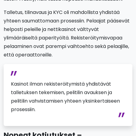
Talletus, tilinavaus ja KYC oli mahdollista yhdistää
yhteen saumattomaan prosessiin. Pelaajat pääsevät
helposti peleille ja nettikasinot välttyvät
ylimääräiseltä paperityöltä. Rekisteröitymisvapaa
pelaaminen ovat parempi vaihtoehto sekä pelaajille,
että operaattoreille.
Kasinot ilman rekisteröitymistä yhdistävät
talletuksen tekemisen, pelitilin avauksen ja
pelitilin vahvistamisen yhteen yksinkertaiseen
prosessiin.
Nopeat kotiutukset –