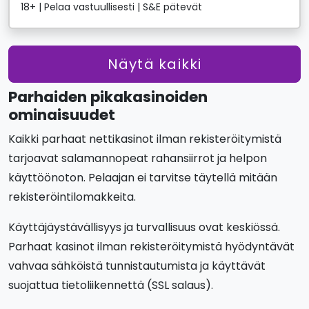
18+ | Pelaa vastuullisesti |
S&E pätevät
Näytä kaikki
Parhaiden pikakasinoiden
ominaisuudet
Kaikki parhaat nettikasinot ilman rekisteröitymistä
tarjoavat salamannopeat rahansiirrot ja helpon
käyttöönoton. Pelaajan ei tarvitse täytellä mitään
rekisteröintilomakkeita.
Käyttäjäystävällisyys ja turvallisuus ovat keskiössä.
Parhaat kasinot ilman rekisteröitymistä hyödyntävät
vahvaa sähköistä tunnistautumista ja käyttävät
suojattua tietoliikennettä (SSL salaus).