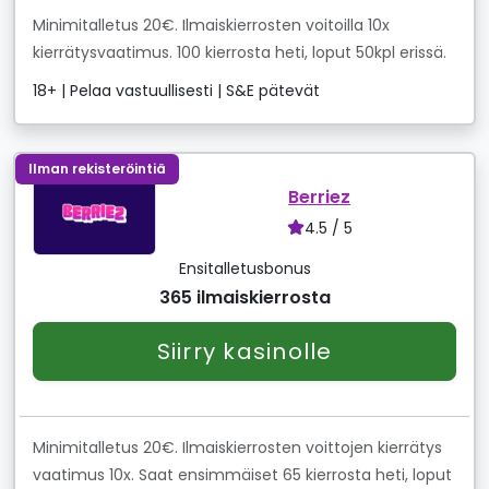
Minimitalletus 20€. Ilmaiskierrosten voitoilla 10x
kierrätysvaatimus. 100 kierrosta heti, loput 50kpl erissä.
18+ | Pelaa vastuullisesti |
S&E pätevät
Ilman rekisteröintiä
Berriez
4.5 / 5
Ensitalletusbonus
365 ilmaiskierrosta
Siirry kasinolle
Minimitalletus 20€. Ilmaiskierrosten voittojen kierrätys
vaatimus 10x. Saat ensimmäiset 65 kierrosta heti, loput