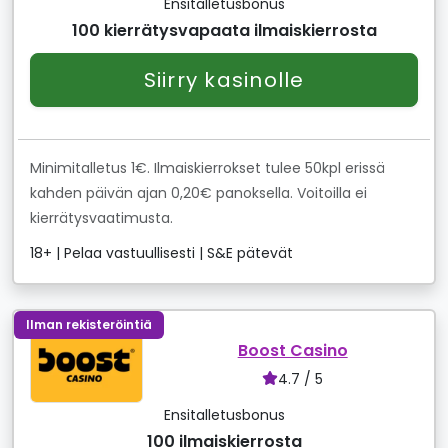
Ensitalletusbonus
100 kierrätysvapaata ilmaiskierrosta
Siirry kasinolle
Minimitalletus 1€. Ilmaiskierrokset tulee 50kpl erissä
kahden päivän ajan 0,20€ panoksella. Voitoilla ei
kierrätysvaatimusta.
18+ | Pelaa vastuullisesti |
S&E pätevät
Ilman rekisteröintiä
Boost Casino
4.7 / 5
Ensitalletusbonus
100 ilmaiskierrosta