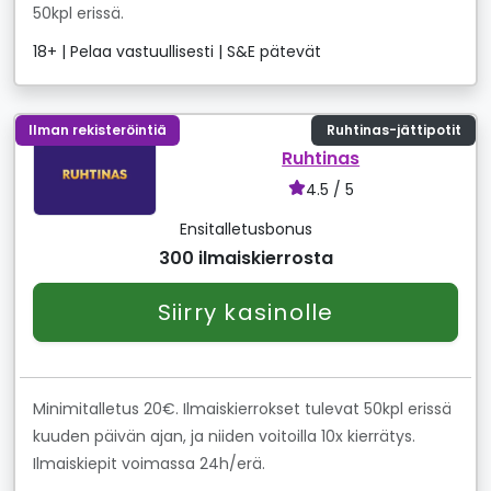
50kpl erissä.
18+ | Pelaa vastuullisesti |
S&E pätevät
Ilman rekisteröintiä
Ruhtinas-jättipotit
Ruhtinas
4.5 / 5
Ensitalletusbonus
300 ilmaiskierrosta
Siirry kasinolle
Minimitalletus 20€. Ilmaiskierrokset tulevat 50kpl erissä
kuuden päivän ajan, ja niiden voitoilla 10x kierrätys.
Ilmaiskiepit voimassa 24h/erä.