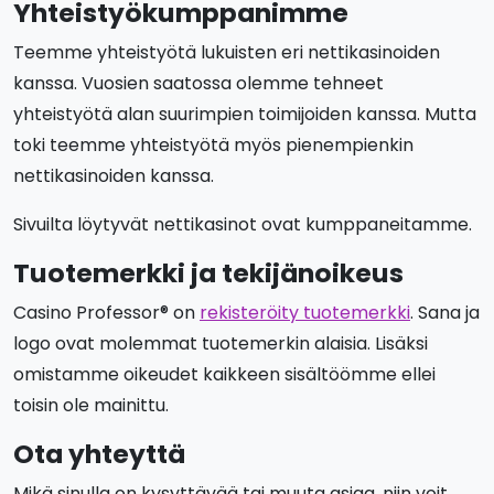
Yhteistyökumppanimme
Teemme yhteistyötä lukuisten eri nettikasinoiden
kanssa. Vuosien saatossa olemme tehneet
yhteistyötä alan suurimpien toimijoiden kanssa. Mutta
toki teemme yhteistyötä myös pienempienkin
nettikasinoiden kanssa.
Sivuilta löytyvät nettikasinot ovat kumppaneitamme.
Tuotemerkki ja tekijänoikeus
Casino Professor® on
rekisteröity tuotemerkki
. Sana ja
logo ovat molemmat tuotemerkin alaisia. Lisäksi
omistamme oikeudet kaikkeen sisältöömme ellei
toisin ole mainittu.
Ota yhteyttä
Mikä sinulla on kysyttävää tai muuta asiaa, niin voit