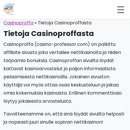
Siirry sisältöön
Casinoproffa
»
Tietoja Casinoproffasta
Tietoja Casinoproffasta
Casinoproffa (casino-professor.com) on palkittu
affiliate sivusto joka vertailee nettikasinoita ja niiden
tarjoamia bonuksia. Casinoproffan sivuilta löydät
kattavat kasinoarvostelut ja paljon informaatiota
pelaamisesta nettikasinoilla. Jokainen sivuston
käyttäjä voi myös ottaa osaa keskusteluun ja jakaa
omia kokemuksia kasinoista. Erillinen kommenttiosio
löytyy jokaisesta arvostelusta.
Tavoitteenamme on, että sinä löydät sivuilta helposti
ja nopeasti juuri sinulle sopivan nettikasinon!