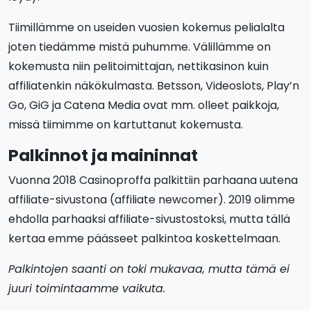
Tiimillämme on useiden vuosien kokemus pelialalta
joten tiedämme mistä puhumme. Välillämme on
kokemusta niin pelitoimittajan, nettikasinon kuin
affiliatenkin näkökulmasta. Betsson, Videoslots, Play’n
Go, GiG ja Catena Media ovat mm. olleet paikkoja,
missä tiimimme on kartuttanut kokemusta.
Palkinnot ja maininnat
Vuonna 2018 Casinoproffa palkittiin parhaana uutena
affiliate-sivustona (affiliate newcomer). 2019 olimme
ehdolla parhaaksi affiliate-sivustostoksi, mutta tällä
kertaa emme päässeet palkintoa koskettelmaan.
Palkintojen saanti on toki mukavaa, mutta tämä ei
juuri toimintaamme vaikuta.