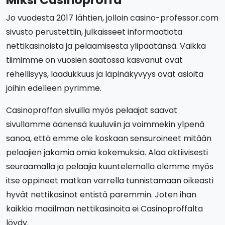
Jo vuodesta 2017 lähtien, jolloin casino-professor.com
sivusto perustettiin, julkaisseet informaatiota
nettikasinoista ja pelaamisesta ylipäätänsä. Vaikka
tiimimme on vuosien saatossa kasvanut ovat
rehellisyys, laadukkuus ja läpinäkyvyys ovat asioita
joihin edelleen pyrimme.
Casinoproffan sivuilla myös pelaajat saavat
sivullamme äänensä kuuluviin ja voimmekin ylpenä
sanoa, että emme ole koskaan sensuroineet mitään
pelaajien jakamia omia kokemuksia. Alaa aktiivisesti
seuraamalla ja pelaajia kuuntelemalla olemme myös
itse oppineet matkan varrella tunnistamaan oikeasti
hyvät nettikasinot entistä paremmin. Joten ihan
kaikkia maailman nettikasinoita ei Casinoproffalta
löydy.