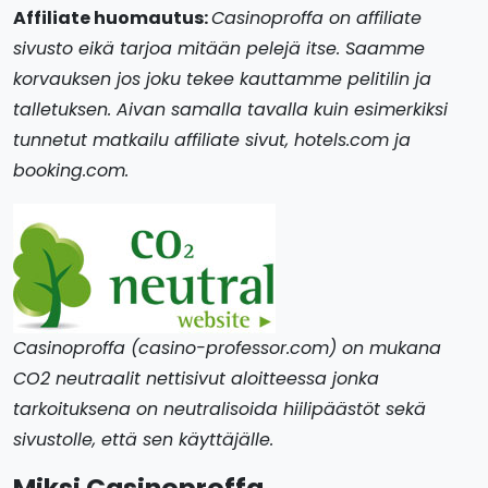
Affiliate huomautus:
Casinoproffa on affiliate
sivusto eikä tarjoa mitään pelejä itse. Saamme
korvauksen jos joku tekee kauttamme pelitilin ja
talletuksen. Aivan samalla tavalla kuin esimerkiksi
tunnetut matkailu affiliate sivut, hotels.com ja
booking.com.
Casinoproffa (casino-professor.com) on mukana
CO2 neutraalit nettisivut aloitteessa jonka
tarkoituksena on neutralisoida hiilipäästöt sekä
sivustolle, että sen käyttäjälle.
Miksi Casinoproffa