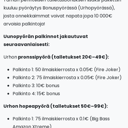
kuuluu pyöräytys Bonuspyörässä (Urhopyörässä),
josta onnekkaimmat voivat napata jopa 10 000€
arvoisia palkintoja!
Uunopyörän palkinnot jakautuvat
seuraavanlaisesti:
Urhon
pronssipyörä (talletukset 20€–49€):
Palkinto 1: 50 ilmaiskierrosta x 0.05€ (Fire Joker)
Palkinto 2: 75 ilmaiskierrosta x 0.05€ (Fire Joker)
Palkinto 3: 10€ bonus
Palkinto 4: 15€ bonus
Urhon hopeapyörä (talletukset 50€–99€):
Palkinto 1: 75 ilmaiskierrosta x 0.1€ (Big Bass
Amazon Xtreme)