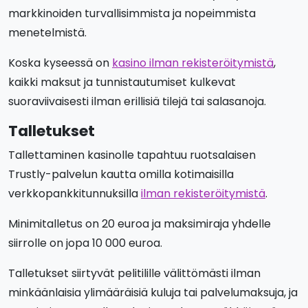
markkinoiden turvallisimmista ja nopeimmista
menetelmistä.
Koska kyseessä on
kasino ilman rekisteröitymistä
,
kaikki maksut ja tunnistautumiset kulkevat
suoraviivaisesti ilman erillisiä tilejä tai salasanoja.
Talletukset
Tallettaminen kasinolle tapahtuu ruotsalaisen
Trustly-palvelun kautta omilla kotimaisilla
verkkopankkitunnuksilla
ilman rekisteröitymistä
.
Minimitalletus on 20 euroa ja maksimiraja yhdelle
siirrolle on jopa 10 000 euroa.
Talletukset siirtyvät pelitilille välittömästi ilman
minkäänlaisia ylimääräisiä kuluja tai palvelumaksuja, ja