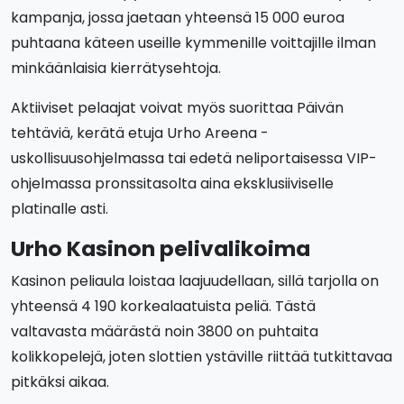
kampanja, jossa jaetaan yhteensä 15 000 euroa
puhtaana käteen useille kymmenille voittajille ilman
minkäänlaisia kierrätysehtoja.
Aktiiviset pelaajat voivat myös suorittaa Päivän
tehtäviä, kerätä etuja Urho Areena -
uskollisuusohjelmassa tai edetä neliportaisessa VIP-
ohjelmassa pronssitasolta aina eksklusiiviselle
platinalle asti.
Urho Kasinon pelivalikoima
Kasinon peliaula loistaa laajuudellaan, sillä tarjolla on
yhteensä 4 190 korkealaatuista peliä. Tästä
valtavasta määrästä noin 3800 on puhtaita
kolikkopelejä, joten slottien ystäville riittää tutkittavaa
pitkäksi aikaa.