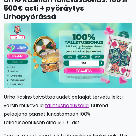
500€ asti + pyöräytys
Urhopyörässä
Urho Kasino toivottaa uudet pelaajat tervetulleiksi
varsin mukavalla
talletusbonuksella
. Uutena
pelaajana pääset lunastamaan 100%
talletusbonuksen aina 500€ asti.
Tämän perinteisen talletusbonuksen lisäksi pakettiin