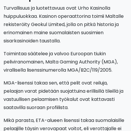
Turvallisuus ja luotettavuus ovat Urho Kasinolla
huippuluokkaa. Kasinon operaattorina toimii Maltalle
rekisteröity Geokul Limited, jolla on pitkä historia ja
erinomainen maine suomalaisten suosimien
sisarkasinoiden taustalla.
Toimintaa säätelee ja valvoo Euroopan tiukin
peliviranomainen, Malta Gaming Authority (MGA),
virallisella lisenssinumerolla MGA/B2C/119/2005.
MGA-lisenssi takaa sen, että pelit ovat reiluja,
pelaajan varat pidetään suojattuina erillisillä tileillä ja
vastuullisen pelaamisen työkalut ovat kattavasti
saatavilla suoraan profiilista.
Mikä parasta, ETA-alueen lisenssi takaa suomalaisille
pelaajille täysin verovapaat voitot, eli verottajalle ei