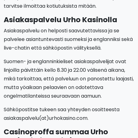
tarvitse ilmoittaa kotiutuksista mitään.
Asiakaspalvelu Urho Kasinolla
Asiakaspalvelu on helposti saavutettavissa ja se
palvelee asiantuntevasti suomeksi ja englanniksi sekä
live-chatin että sähköpostin välityksellä.
Suomen- ja englanninkieliset asiakaspalvelijat ovat
linjoilla päivittäin kello 8.30 ja 22.00 välisenä aikana,
mikä tarkoittaa, että palveluun on panostettu laajasti,
mutta yöaikaan pelaavien on odotettava
ongelmatilanteissa seuraavaan aamuun.
Sähköpostitse tukeen saa yhteyden osoitteesta
asiakaspalvelu(at)urhokasino.com.
Casinoproffa summaa Urho