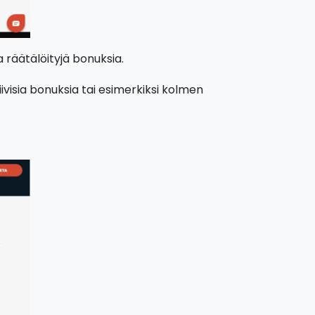
a räätälöityjä bonuksia.
ivisia bonuksia tai esimerkiksi kolmen