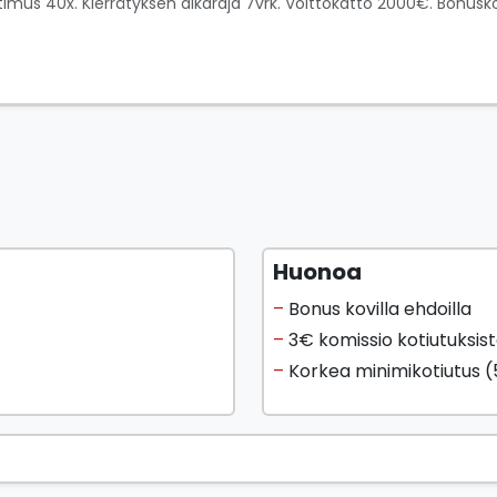
us 40x. Kierrätyksen aikaraja 7vrk. Voittokatto 2000€. Bonuskood
Huonoa
Bonus kovilla ehdoilla
3€ komissio kotiutuksis
Korkea minimikotiutus 