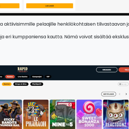
 aktiivisimmille pelaajille henkilökohtaisen tilivastaavan j
ja eri kumppaniensa kautta. Nämä voivat sisältää eksklusi