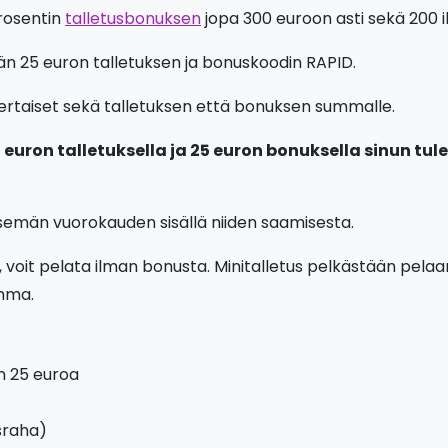
prosentin
talletusbonuksen
jopa 300 euroon asti sekä 200 il
n 25 euron talletuksen ja bonuskoodin RAPID.
rtaiset sekä talletuksen että bonuksen summalle.
uron talletuksella ja 25 euron bonuksella sinun tul
semän vuorokauden sisällä niiden saamisesta.
, voit pelata ilman bonusta. Minitalletus pelkästään pela
umma.
n 25 euroa
sraha)