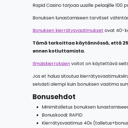
Rapid Casino tarjoaa uusille pelaajille 100 
Bonuksen lunastamiseen tarvitset vähintää
Bonuksen kierrätysvaatimukset
ovat 40-ke
Tämä tarkoittaa käytännössä, että 25 e
ennen kotiuttamista
.
Ilmaiskierroksien
voitot on käytettävä seit
Jos et halua sitoutua kierrätysvaatimuksiin
selvästi alempi kuin bonuksen vaatima s
Bonusehdot
Minimitalletus bonuksen lunastamisee
Bonuskoodi: RAPID
Kierrätysvaatimus 40x (talletus+bonu