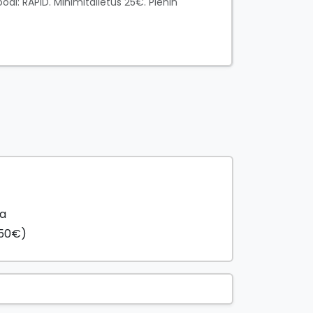
i: RAPID. Minimitalletus 25€. Pienin
ta
(50€)