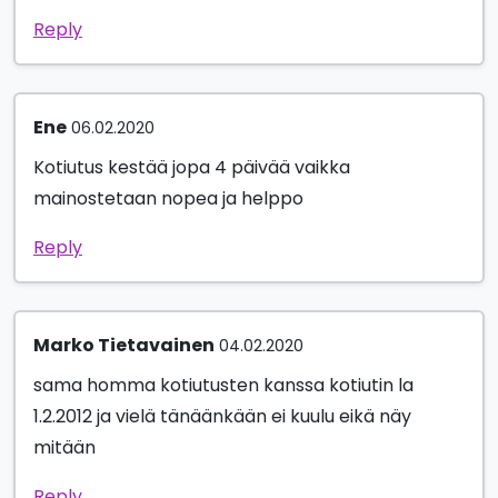
Reply
Ene
06.02.2020
Kotiutus kestää jopa 4 päivää vaikka
mainostetaan nopea ja helppo
Reply
Marko Tietavainen
04.02.2020
sama homma kotiutusten kanssa kotiutin la
1.2.2012 ja vielä tänäänkään ei kuulu eikä näy
mitään
Reply