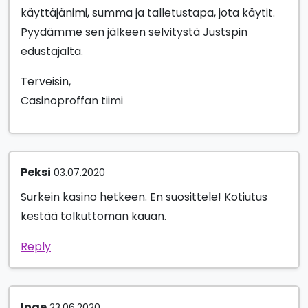
käyttäjänimi, summa ja talletustapa, jota käytit.
Pyydämme sen jälkeen selvitystä Justspin
edustajalta.
Terveisin,
Casinoproffan tiimi
Peksi
03.07.2020
Surkein kasino hetkeen. En suosittele! Kotiutus
kestää tolkuttoman kauan.
Reply
Inge
23.06.2020