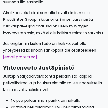
suunnatuilla kasinoilla.
Chat-palvelu toimii samalla tavalla kuin muilla
PressEnter Groupin kasinoilla. Ennen varsinaista
asiakaspalvelijaa chatissa on usein kysyttyjen
kysymysten osio, mikä ei ole kaikista toimivin ratkaisu.
Jos englannin kielen taito on heikko, voit olla
yhteydessä kasinoon sähköpostitse osoitteeseen
[email protected]
.
Yhteenveto JustSpinistä
JustSpin tarjoaa vaivatonta pelaamista laajalla
pelivalikoimalla ja houkuttelevalla talletusbonuksella.
Kasinon vahvuuksia ovat:
Nopea pelaaminen pankkitunnuksilla
Kattava pelivalikoima yli 90 pelivalmistajalta