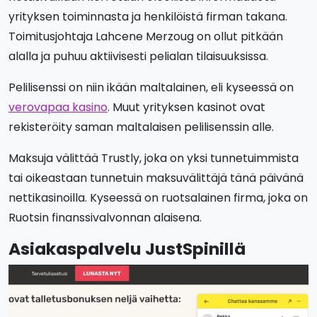
yrityksen toiminnasta ja henkilöistä firman takana.
Toimitusjohtaja Lahcene Merzoug on ollut pitkään
alalla ja puhuu aktiivisesti pelialan tilaisuuksissa.
Pelilisenssi on niin ikään maltalainen, eli kyseessä on
verovapaa kasino
. Muut yrityksen kasinot ovat
rekisteröity saman maltalaisen pelilisenssin alle.
Maksuja välittää Trustly, joka on yksi tunnetuimmista
tai oikeastaan tunnetuin maksuvälittäjä tänä päivänä
nettikasinoilla. Kyseessä on ruotsalainen firma, joka on
Ruotsin finanssivalvonnan alaisena.
Asiakaspalvelu JustSpinillä