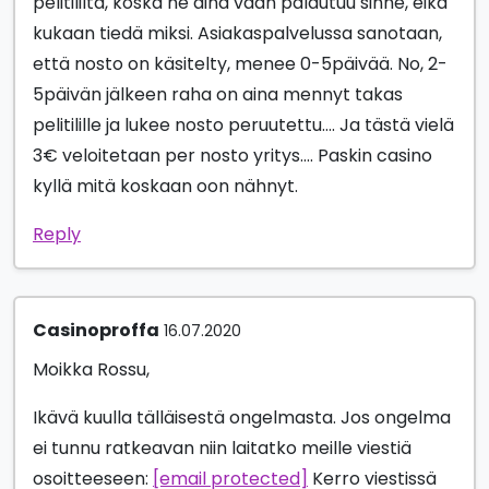
pelitililtä, koska ne aina vaan palautuu sinne, eikä
kukaan tiedä miksi. Asiakaspalvelussa sanotaan,
että nosto on käsitelty, menee 0-5päivää. No, 2-
5päivän jälkeen raha on aina mennyt takas
pelitilille ja lukee nosto peruutettu…. Ja tästä vielä
3€ veloitetaan per nosto yritys…. Paskin casino
kyllä mitä koskaan oon nähnyt.
Reply
Casinoproffa
16.07.2020
Moikka Rossu,
Ikävä kuulla tälläisestä ongelmasta. Jos ongelma
ei tunnu ratkeavan niin laitatko meille viestiä
osoitteeseen:
[email protected]
Kerro viestissä