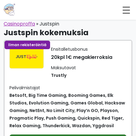
Siirry sisältöön
Casinoproffa
»
Justspin
Justspin kokemuksia
Ilman rekisteröintiä
Ensitalletusbonus
20kpl 1€ megakierroksia
Maksutavat
Trustly
Pelivalmistajat
Betsoft, Big Time Gaming, Booming Games, Elk
Studios, Evolution Gaming, Games Global, Hacksaw
Gaming, NetEnt, No Limit City, Play’n GO, Playson,
Pragmatic Play, Push Gaming, Quickspin, Red Tiger,
Relax Gaming, Thunderkick, Wazdan, Yggdrasil