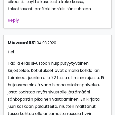
oikeasti… täyttä kusetusta koko kassu,
toivottavasti proffaki heräilis tän suhteen…
Reply
Mievaan1981
04.03.2020
Hei,
Täällä eräs sivustoon huipputyytyväinen
kirjoittelee. Kotiutukset ovat omalla kohdallani
toimineet juurikin alle 72 h:ssa eli minimiajassa. Ei
huijausmeininkiä vaan hienoa asiakaspalvelua,
josta todistaa myös sivustolle jättämääni
sähköpostiin pikainen vastaaminen. En kirjoita
juuri koskaan palautteita, mutten malttanut
tässä kohtaa olla antamatta ruusuja hyvin