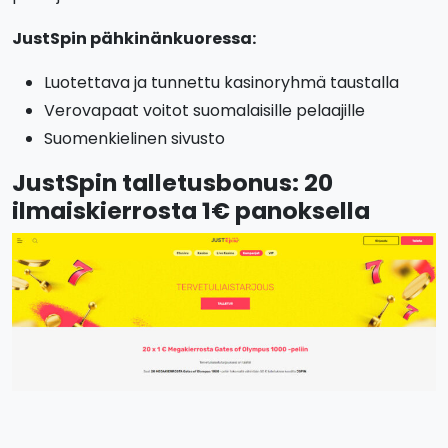
JustSpin pähkinänkuoressa:
Luotettava ja tunnettu kasinoryhmä taustalla
Verovapaat voitot suomalaisille pelaajille
Suomenkielinen sivusto
JustSpin talletusbonus: 20
ilmaiskierrosta 1€ panoksella