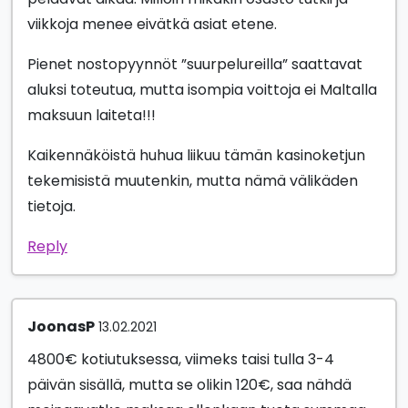
viikkoja menee eivätkä asiat etene.
Pienet nostopyynnöt ”suurpelureilla” saattavat
aluksi toteutua, mutta isompia voittoja ei Maltalla
maksuun laiteta!!!
Kaikennäköistä huhua liikuu tämän kasinoketjun
tekemisistä muutenkin, mutta nämä välikäden
tietoja.
Reply
JoonasP
13.02.2021
4800€ kotiutuksessa, viimeks taisi tulla 3-4
päivän sisällä, mutta se olikin 120€, saa nähdä