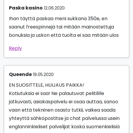
Paska kasino
12.06.2020
Ihan täyttä paskaa meni sukkana 350e, en
saanut freespinnejä tai mitään mainostettuja
bonuksia ja uskon että tuolta ei saa mitään ulos
Reply
Queende
19.05.2020
EN SUOSITTELE, HUIJAUS PAIKKA!
Kotiutuksia ei saa! Ne palautuvat pelitilille
jatkuvasti, asiakaspalvelu ei osaa auttaa, sanoo
vaan että tekninen osasto tutkii, vaikea saada
yhteyttä sähköpostitse ja chat palvelussa usein
englanninkieliset palvelijat koska suomenkielisiä