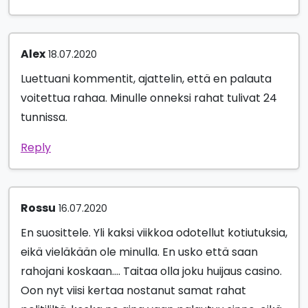
Alex
18.07.2020
Luettuani kommentit, ajattelin, että en palauta
voitettua rahaa. Minulle onneksi rahat tulivat 24
tunnissa.
Reply
Rossu
16.07.2020
En suosittele. Yli kaksi viikkoa odotellut kotiutuksia,
eikä vieläkään ole minulla. En usko että saan
rahojani koskaan…. Taitaa olla joku huijaus casino.
Oon nyt viisi kertaa nostanut samat rahat