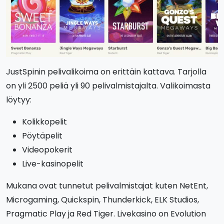
JustSpinin pelivalikoima on erittäin kattava. Tarjolla
on yli 2500 peliä yli 90 pelivalmistajalta. Valikoimasta
löytyy:
Kolikkopelit
Pöytäpelit
Videopokerit
Live-kasinopelit
Mukana ovat tunnetut pelivalmistajat kuten NetEnt,
Microgaming, Quickspin, Thunderkick, ELK Studios,
Pragmatic Play ja Red Tiger. Livekasino on Evolution