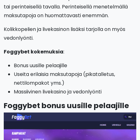
tai perinteisellä tavalla. Perinteisellä menetelmällä
maksutapoja on huomattavasti enemmän.
Kolikkopelien ja livekasinon lisäksi tarjolla on myös
vedonlyönti.
Foggybet kokemuksia
:
Bonus uusille pelaajille
Useita erilaisia maksutapoja (pikatalletus,
nettilompakot yms.)
Massiivinen livekasino ja vedonlyönti
Foggybet bonus uusille pelaajille