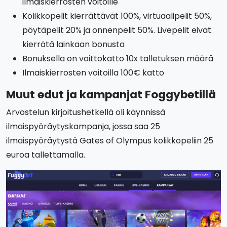
ilmaiskierrosten voitoille
Kolikkopelit kierrättävät 100%, virtuaalipelit 50%,
pöytäpelit 20% ja onnenpelit 50%. Livepelit eivät
kierrätä lainkaan bonusta
Bonuksella on voittokatto 10x talletuksen määrä
Ilmaiskierrosten voitoilla 100€ katto
Muut edut ja kampanjat Foggybetillä
Arvostelun kirjoitushetkellä oli käynnissä
ilmaispyöräytyskampanja, jossa saa 25
ilmaispyöräytystä Gates of Olympus kolikkopeliin 25
euroa tallettamalla.