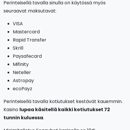
Perinteisellä tavalla sinulla on käytössä myös
seuraavat maksutavat:
VISA
Mastercard
Rapid Transfer
Skrill
Paysafecard
Mifinity
Neteller
Astropay
ecoPayz
Perinteisellä tavalla kotiutukset kestävät kauemmin.
Kasino
lupaa käsitellä kaikki kotiutukset 72
tunnin kuluessa
.