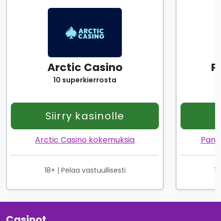
Arctic Casino
P
10 superkierrosta
Siirry kasinolle
S
Arctic Casino kokemuksia
Pano
18+ | Pelaa vastuullisesti
18
Casinot