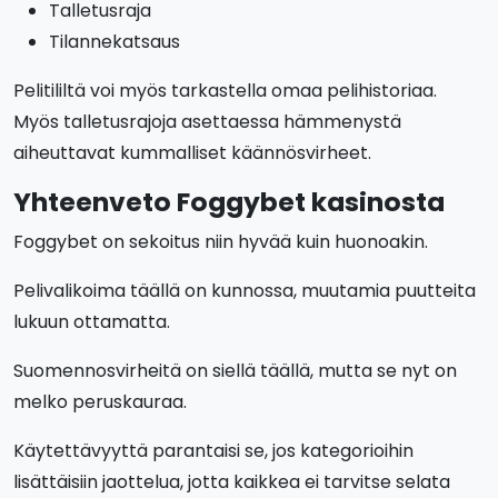
Talletusraja
Tilannekatsaus
Pelitililtä voi myös tarkastella omaa pelihistoriaa.
Myös talletusrajoja asettaessa hämmenystä
aiheuttavat kummalliset käännösvirheet.
Yhteenveto Foggybet kasinosta
Foggybet on sekoitus niin hyvää kuin huonoakin.
Pelivalikoima täällä on kunnossa, muutamia puutteita
lukuun ottamatta.
Suomennosvirheitä on siellä täällä, mutta se nyt on
melko peruskauraa.
Käytettävyyttä parantaisi se, jos kategorioihin
lisättäisiin jaottelua, jotta kaikkea ei tarvitse selata