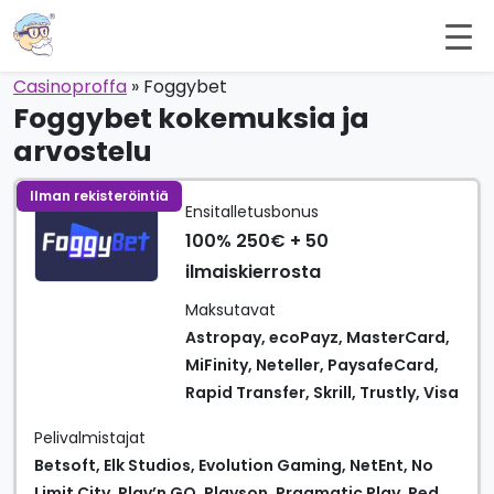
Siirry sisältöön
Casinoproffa
»
Foggybet
Foggybet kokemuksia ja
arvostelu
Ilman rekisteröintiä
Ensitalletusbonus
100% 250€ + 50
ilmaiskierrosta
Maksutavat
Astropay, ecoPayz, MasterCard,
MiFinity, Neteller, PaysafeCard,
Rapid Transfer, Skrill, Trustly,
Visa
Pelivalmistajat
Betsoft, Elk Studios, Evolution Gaming, NetEnt, No
Limit City, Play’n GO, Playson, Pragmatic Play, Red