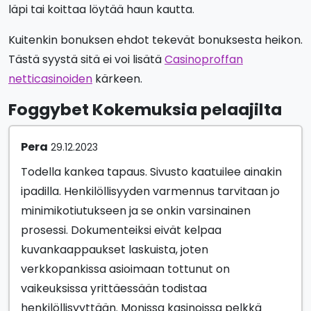
läpi tai koittaa löytää haun kautta.
Kuitenkin bonuksen ehdot tekevät bonuksesta heikon.
Tästä syystä sitä ei voi lisätä
Casinoproffan
netticasinoiden
kärkeen.
Foggybet Kokemuksia pelaajilta
Pera
29.12.2023
Todella kankea tapaus. Sivusto kaatuilee ainakin
ipadilla. Henkilöllisyyden varmennus tarvitaan jo
minimikotiutukseen ja se onkin varsinainen
prosessi. Dokumenteiksi eivät kelpaa
kuvankaappaukset laskuista, joten
verkkopankissa asioimaan tottunut on
vaikeuksissa yrittäessään todistaa
henkilöllisyyttään. Monissa kasinoissa pelkkä