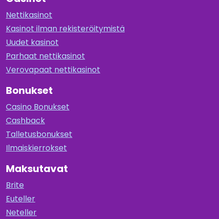
Nettikasinot
Kasinot ilman rekisteröitymistä
Uudet kasinot
Parhaat nettikasinot
Verovapaat nettikasinot
Bonukset
Casino Bonukset
Cashback
Talletusbonukset
Ilmaiskierrokset
Maksutavat
Brite
Euteller
Neteller