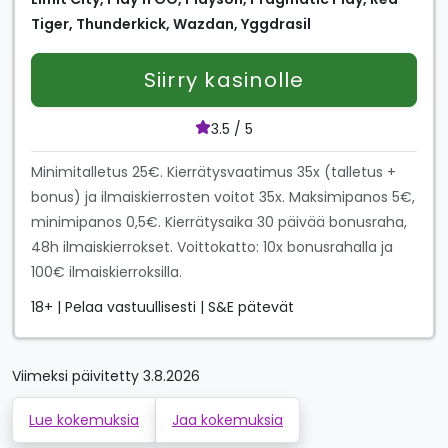
Tiger, Thunderkick, Wazdan, Yggdrasil
Siirry kasinolle
3.5 / 5
Minimitalletus 25€. Kierrätysvaatimus 35x (talletus +
bonus) ja ilmaiskierrosten voitot 35x. Maksimipanos 5€,
minimipanos 0,5€. Kierrätysaika 30 päivää bonusraha,
48h ilmaiskierrokset. Voittokatto: 10x bonusrahalla ja
100€ ilmaiskierroksilla.
18+ | Pelaa vastuullisesti |
S&E pätevät
Viimeksi päivitetty
3.8.2026
Lue kokemuksia
Jaa kokemuksia