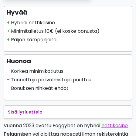
Hyvää
Hybridi nettikasino
Minimitalletus 10€ (ei koske bonusta)
Paljon kampanjoita
Huonoa
Korkea minimikotiutus
Tunnettuja pelivalmistajia puuttuu
Bonuksen nihkeät ehdot
Sisällysluettelo
Vuonna 2023 avattu Foggybet on hybridi
nettikasino
.
Pelaamisen voi aloittaa nopeasti ilman rekisteröintiä