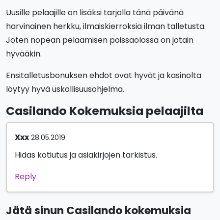
Uusille pelaajille on lisäksi tarjolla tänä päivänä
harvinainen herkku, ilmaiskierroksia ilman talletusta.
Joten nopean pelaamisen poissaolossa on jotain
hyvääkin.
Ensitalletusbonuksen ehdot ovat hyvät ja kasinolta
löytyy hyvä uskollisuusohjelma.
Casilando Kokemuksia pelaajilta
Xxx
28.05.2019
Hidas kotiutus ja asiakirjojen tarkistus.
Reply
Jätä sinun Casilando kokemuksia