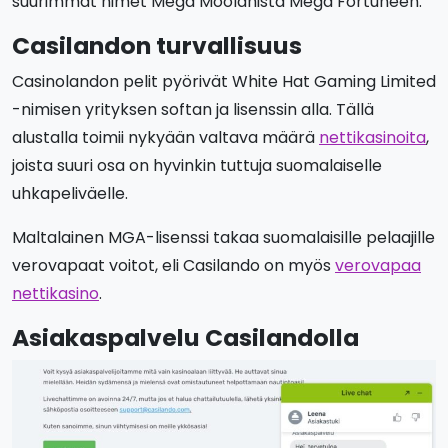
suurimmat nimet Mega Moolahista Mega Fortuneen.
Casilandon turvallisuus
Casinolandon pelit pyörivät White Hat Gaming Limited
-nimisen yrityksen softan ja lisenssin alla. Tällä
alustalla toimii nykyään valtava määrä
nettikasinoita
,
joista suuri osa on hyvinkin tuttuja suomalaiselle
uhkapeliväelle.
Maltalainen MGA-lisenssi takaa suomalaisille pelaajille
verovapaat voitot, eli Casilando on myös
verovapaa
nettikasino
.
Asiakaspalvelu Casilandolla