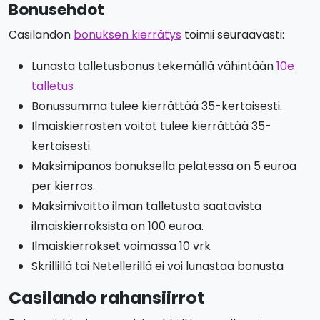
Bonusehdot
Casilandon
bonuksen kierrätys
toimii seuraavasti:
Lunasta talletusbonus tekemällä vähintään
10e
talletus
Bonussumma tulee kierrättää 35-kertaisesti.
Ilmaiskierrosten voitot tulee kierrättää 35-
kertaisesti.
Maksimipanos bonuksella pelatessa on 5 euroa
per kierros.
Maksimivoitto ilman talletusta saatavista
ilmaiskierroksista on 100 euroa.
Ilmaiskierrokset voimassa 10 vrk
Skrillillä tai Netellerillä ei voi lunastaa bonusta
Casilando rahansiirrot