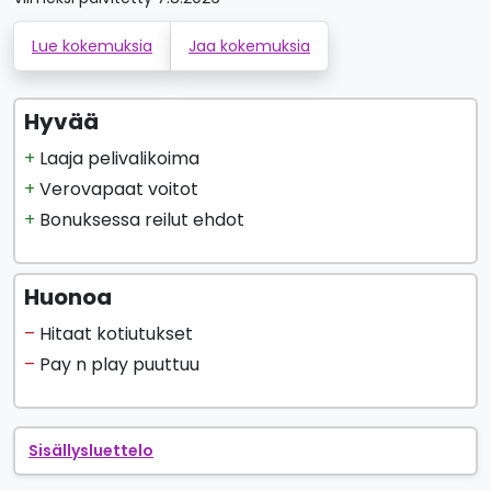
Lue kokemuksia
Jaa kokemuksia
Hyvää
Laaja pelivalikoima
Verovapaat voitot
Bonuksessa reilut ehdot
Huonoa
Hitaat kotiutukset
Pay n play puuttuu
Sisällysluettelo