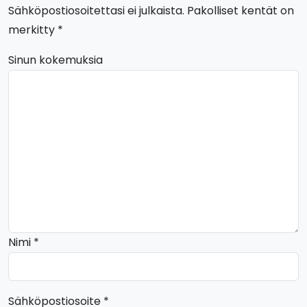
Sähköpostiosoitettasi ei julkaista.
Pakolliset kentät on
merkitty
*
Sinun kokemuksia
Nimi
*
Sähköpostiosoite
*